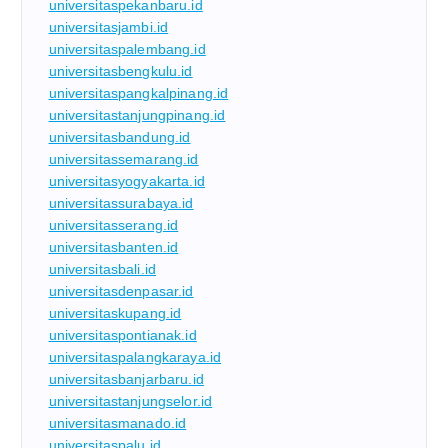
universitaspekanbaru.id
universitasjambi.id
universitaspalembang.id
universitasbengkulu.id
universitaspangkalpinang.id
universitastanjungpinang.id
universitasbandung.id
universitassemarang.id
universitasyogyakarta.id
universitassurabaya.id
universitasserang.id
universitasbanten.id
universitasbali.id
universitasdenpasar.id
universitaskupang.id
universitaspontianak.id
universitaspalangkaraya.id
universitasbanjarbaru.id
universitastanjungselor.id
universitasmanado.id
universitaspalu.id