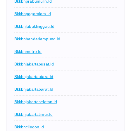
Bkkbnprabumulih.id
Bkkbnpagaralam.id
Bkkbnlubuklinggau.id
Bkkbnbandarlampung.id
Bkkbnmetro.id
Bkkbnjakartapusat.id
Bkkbnjakartautara.id
Bkkbnjakartabarat.id
Bkkbnjakartaselatan.id
Bkkbnjakartatimur.id
Bkkbncilegon.id