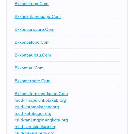
Bkkbnbitung.com
Bkkbnkotamobagu.com
Bkkbnparepare.com
Bkkbnpalopo.com
Bkkbnbaubau.com
Bkkbntual.com
Bkkbnternate.com
Bkkbntidorekepulauan.com
rsud-limapuluhkotakab.org
rsud-kotamakassar.org
rsud-kotabogor.org
rsud-tanjungpinangkota.org
rsud-simeuluekab.org
rsud-tpikepriprov.org