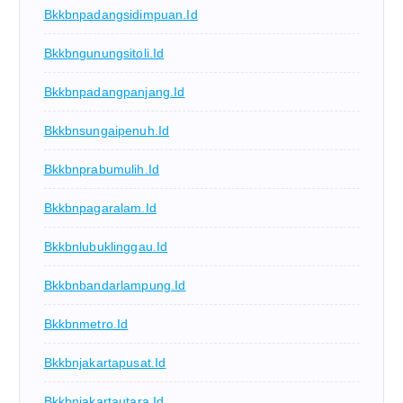
Bkkbnpadangsidimpuan.id
Bkkbngunungsitoli.id
Bkkbnpadangpanjang.id
Bkkbnsungaipenuh.id
Bkkbnprabumulih.id
Bkkbnpagaralam.id
Bkkbnlubuklinggau.id
Bkkbnbandarlampung.id
Bkkbnmetro.id
Bkkbnjakartapusat.id
Bkkbnjakartautara.id