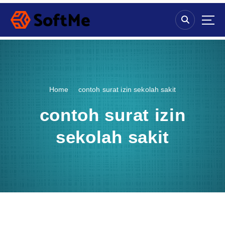
S
k
i
p
t
o
c
o
Home
contoh surat izin sekolah sakit
n
t
contoh surat izin
e
n
sekolah sakit
t