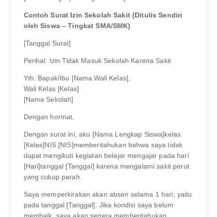
Contoh Surat Izin Sekolah Sakit (Ditulis Sendiri
oleh Siswa – Tingkat SMA/SMK)
[Tanggal Surat]
Perihal: Izin Tidak Masuk Sekolah Karena Sakit
Yth. Bapak/Ibu [Nama Wali Kelas],
Wali Kelas [Kelas]
[Nama Sekolah]
Dengan hormat,
Dengan surat ini, aku [Nama Lengkap Siswa]kelas
[Kelas]NIS [NIS]memberitahukan bahwa saya tidak
dapat mengikuti kegiatan belajar mengajar pada hari
[Hari]tanggal [Tanggal] karena mengalami sakit perut
yang cukup parah.
Saya memperkirakan akan absen selama 1 hari, yaitu
pada tanggal [Tanggal]. Jika kondisi saya belum
membaik, saya akan segera memberitahukan