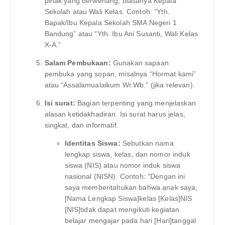
pihak yang berwenang, biasanya Kepala
Sekolah atau Wali Kelas. Contoh: “Yth.
Bapak/Ibu Kepala Sekolah SMA Negeri 1
Bandung” atau “Yth. Ibu Ani Susanti, Wali Kelas
X-A.”
Salam Pembukaan:
Gunakan sapaan
pembuka yang sopan, misalnya “Hormat kami”
atau “Assalamualaikum Wr.Wb.” (jika relevan).
Isi surat:
Bagian terpenting yang menjelaskan
alasan ketidakhadiran. Isi surat harus jelas,
singkat, dan informatif.
Identitas Siswa:
Sebutkan nama
lengkap siswa, kelas, dan nomor induk
siswa (NIS) atau nomor induk siswa
nasional (NISN). Contoh: “Dengan ini
saya memberitahukan bahwa anak saya,
[Nama Lengkap Siswa]kelas [Kelas]NIS
[NIS]tidak dapat mengikuti kegiatan
belajar mengajar pada hari [Hari]tanggal