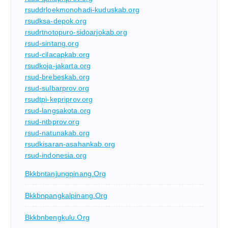
rsuddrloekmonohadi-kuduskab.org
rsudksa-depok.org
rsudrtnotopuro-sidoarjokab.org
rsud-sintang.org
rsud-cilacapkab.org
rsudkoja-jakarta.org
rsud-brebeskab.org
rsud-sulbarprov.org
rsudtpi-kepriprov.org
rsud-langsakota.org
rsud-ntbprov.org
rsud-natunakab.org
rsudkisaran-asahankab.org
rsud-indonesia.org
Bkkbntanjungpinang.org
Bkkbnpangkalpinang.org
Bkkbnbengkulu.org