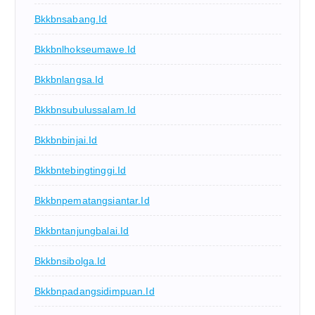
Bkkbnsabang.id
Bkkbnlhokseumawe.id
Bkkbnlangsa.id
Bkkbnsubulussalam.id
Bkkbnbinjai.id
Bkkbntebingtinggi.id
Bkkbnpematangsiantar.id
Bkkbntanjungbalai.id
Bkkbnsibolga.id
Bkkbnpadangsidimpuan.id