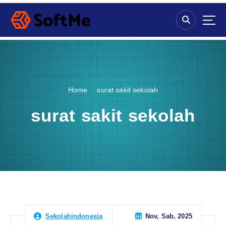
S
k
i
p
t
o
c
o
Home
surat sakit sekolah
n
t
surat sakit sekolah
e
n
t
Nov, Sab, 2025
Sekolahindonesia