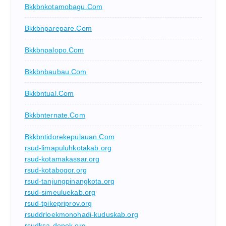
Bkkbnkotamobagu.com
Bkkbnparepare.com
Bkkbnpalopo.com
Bkkbnbaubau.com
Bkkbntual.com
Bkkbnternate.com
Bkkbntidorekepulauan.com
rsud-limapuluhkotakab.org
rsud-kotamakassar.org
rsud-kotabogor.org
rsud-tanjungpinangkota.org
rsud-simeuluekab.org
rsud-tpikepriprov.org
rsuddrloekmonohadi-kuduskab.org
rsudksa-depok.org