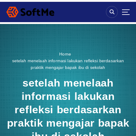
S
k
i
p
t
o
c
o
Home
n
setelah menelaah informasi lakukan refleksi berdasarkan
t
praktik mengajar bapak ibu di sekolah
e
n
setelah menelaah
t
informasi lakukan
refleksi berdasarkan
praktik mengajar bapak