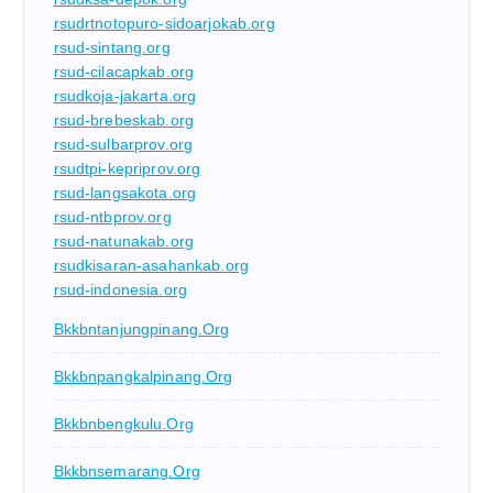
rsudrtnotopuro-sidoarjokab.org
rsud-sintang.org
rsud-cilacapkab.org
rsudkoja-jakarta.org
rsud-brebeskab.org
rsud-sulbarprov.org
rsudtpi-kepriprov.org
rsud-langsakota.org
rsud-ntbprov.org
rsud-natunakab.org
rsudkisaran-asahankab.org
rsud-indonesia.org
Bkkbntanjungpinang.org
Bkkbnpangkalpinang.org
Bkkbnbengkulu.org
Bkkbnsemarang.org