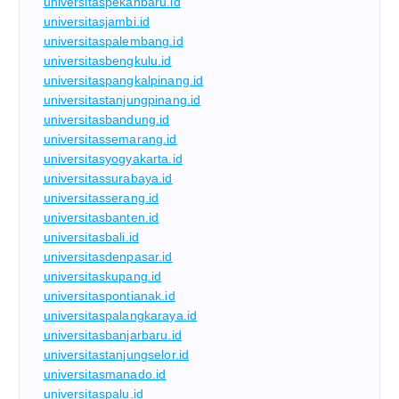
universitaspekanbaru.id
universitasjambi.id
universitaspalembang.id
universitasbengkulu.id
universitaspangkalpinang.id
universitastanjungpinang.id
universitasbandung.id
universitassemarang.id
universitasyogyakarta.id
universitassurabaya.id
universitasserang.id
universitasbanten.id
universitasbali.id
universitasdenpasar.id
universitaskupang.id
universitaspontianak.id
universitaspalangkaraya.id
universitasbanjarbaru.id
universitastanjungselor.id
universitasmanado.id
universitaspalu.id