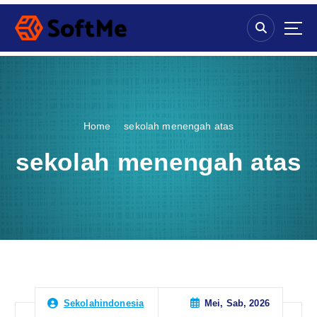
S
k
i
p
t
o
c
o
Home
sekolah menengah atas
n
t
sekolah menengah atas
e
n
t
Mei, Sab, 2026
Sekolahindonesia