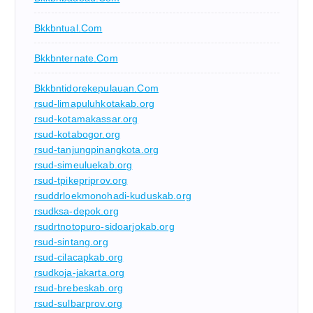
Bkkbntual.com
Bkkbnternate.com
Bkkbntidorekepulauan.com
rsud-limapuluhkotakab.org
rsud-kotamakassar.org
rsud-kotabogor.org
rsud-tanjungpinangkota.org
rsud-simeuluekab.org
rsud-tpikepriprov.org
rsuddrloekmonohadi-kuduskab.org
rsudksa-depok.org
rsudrtnotopuro-sidoarjokab.org
rsud-sintang.org
rsud-cilacapkab.org
rsudkoja-jakarta.org
rsud-brebeskab.org
rsud-sulbarprov.org