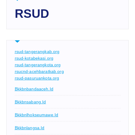
RSUD
rsud-tangerangkab.org
rsud-kotabekasi.org
rsud-tangerangkota.org
rsucnd-acehbaratkab.org
rsud-pasuruankota.org
Bkkbnbandaaceh.id
Bkkbnsabang.id
Bkkbnlhokseumawe.id
Bkkbnlangsa.id