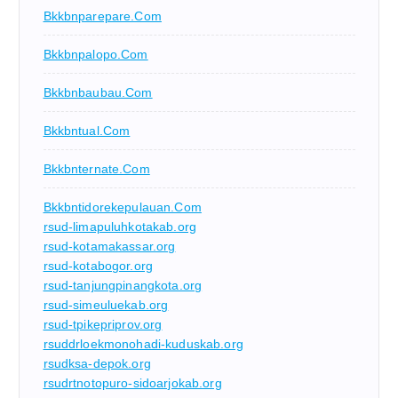
Bkkbnparepare.com
Bkkbnpalopo.com
Bkkbnbaubau.com
Bkkbntual.com
Bkkbnternate.com
Bkkbntidorekepulauan.com
rsud-limapuluhkotakab.org
rsud-kotamakassar.org
rsud-kotabogor.org
rsud-tanjungpinangkota.org
rsud-simeuluekab.org
rsud-tpikepriprov.org
rsuddrloekmonohadi-kuduskab.org
rsudksa-depok.org
rsudrtnotopuro-sidoarjokab.org