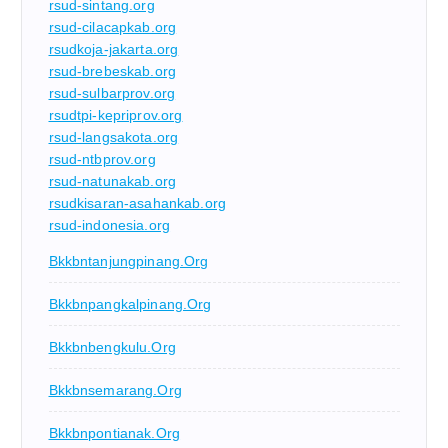
rsud-sintang.org
rsud-cilacapkab.org
rsudkoja-jakarta.org
rsud-brebeskab.org
rsud-sulbarprov.org
rsudtpi-kepriprov.org
rsud-langsakota.org
rsud-ntbprov.org
rsud-natunakab.org
rsudkisaran-asahankab.org
rsud-indonesia.org
Bkkbntanjungpinang.org
Bkkbnpangkalpinang.org
Bkkbnbengkulu.org
Bkkbnsemarang.org
Bkkbnpontianak.org