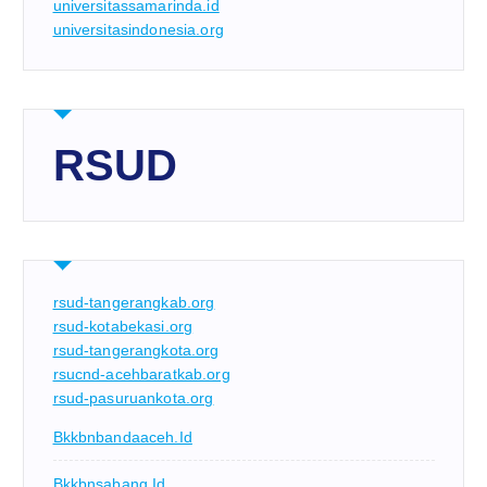
universitassamarinda.id
universitasindonesia.org
RSUD
rsud-tangerangkab.org
rsud-kotabekasi.org
rsud-tangerangkota.org
rsucnd-acehbaratkab.org
rsud-pasuruankota.org
Bkkbnbandaaceh.id
Bkkbnsabang.id