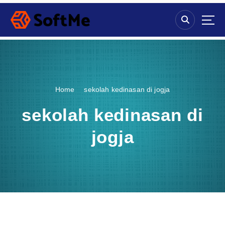
S
k
i
p
t
o
c
o
Home
sekolah kedinasan di jogja
n
t
sekolah kedinasan di
e
n
jogja
t