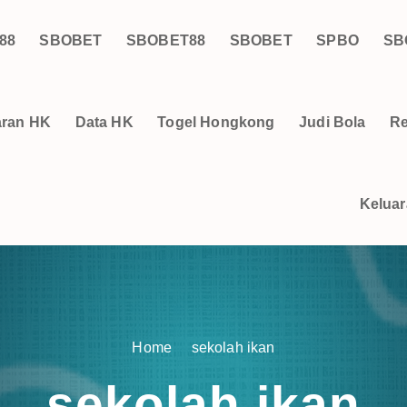
88
SBOBET
SBOBET88
SBOBET
SPBO
SB
aran HK
Data HK
Togel Hongkong
Judi Bola
Re
Kelua
Home
sekolah ikan
sekolah ikan