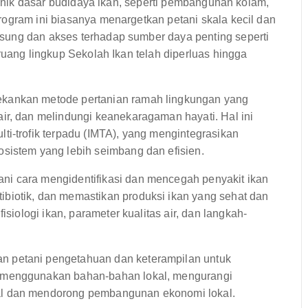
teknik dasar budidaya ikan, seperti pembangunan kolam,
ogram ini biasanya menargetkan petani skala kecil dan
sung dan akses terhadap sumber daya penting seperti
ruang lingkup Sekolah Ikan telah diperluas hingga
ankan metode pertanian ramah lingkungan yang
ir, dan melindungi keanekaragaman hayati. Hal ini
ti-trofik terpadu (IMTA), yang mengintegrasikan
sistem yang lebih seimbang dan efisien.
ani cara mengidentifikasi dan mencegah penyakit ikan
biotik, dan memastikan produksi ikan yang sehat dan
isiologi ikan, parameter kualitas air, dan langkah-
 petani pengetahuan dan keterampilan untuk
n menggunakan bahan-bahan lokal, mengurangi
al dan mendorong pembangunan ekonomi lokal.