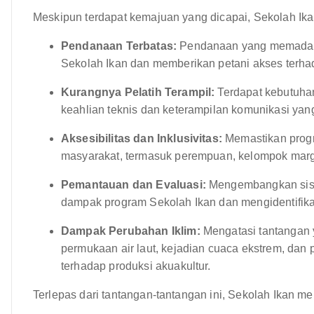
Meskipun terdapat kemajuan yang dicapai, Sekolah Ik
Pendanaan Terbatas:
Pendanaan yang memadai 
Sekolah Ikan dan memberikan petani akses terha
Kurangnya Pelatih Terampil:
Terdapat kebutuhan 
keahlian teknis dan keterampilan komunikasi yang 
Aksesibilitas dan Inklusivitas:
Memastikan progr
masyarakat, termasuk perempuan, kelompok margi
Pemantauan dan Evaluasi:
Mengembangkan sist
dampak program Sekolah Ikan dan mengidentifikas
Dampak Perubahan Iklim:
Mengatasi tantangan y
permukaan air laut, kejadian cuaca ekstrem, dan
terhadap produksi akuakultur.
Terlepas dari tantangan-tantangan ini, Sekolah Ikan m