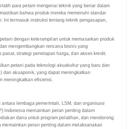
latih para petani mengenai teknik yang benar dalam
mastikan bahwa produk mereka memenuhi standar
i. Ini termasuk instruksi tentang teknik pengasapan,
petani dengan keterampilan untuk memasarkan produk
, dan mengembangkan rencana bisnis yang
s pasar, strategi penetapan harga, dan akses kredit.
an petani pada teknologi akuakultur yang baru dan
RAS) dan akuaponik, yang dapat meningkatkan
n meningkatkan efisiensi.
i antara lembaga pemerintah, LSM, dan organisasi
P) Indonesia memainkan peran penting dalam
diakan dana untuk program pelatihan, dan mendorong
ga memainkan peran penting dalam melaksanakan