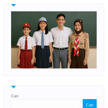
Cari
Cari