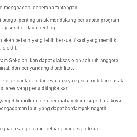
an menghadapi beberapa tantangan:
sangat penting untuk mendukung perluasan program
dap sumber daya penting.
akan pelatih yang lebih berkualifikasi yang memiliki
efektif.
am Sekolah Ikan dapat diakses oleh seluruh anggota
nal, dan penyandang disabilitas.
em pemantauan dan evaluasi yang kuat untuk melacak
i area yang perlu ditingkatkan.
ang ditimbulkan oleh perubahan iklim, seperti naiknya
 pengasaman laut, yang dapat berdampak negatif
enghadirkan peluang-peluang yang signifikan: