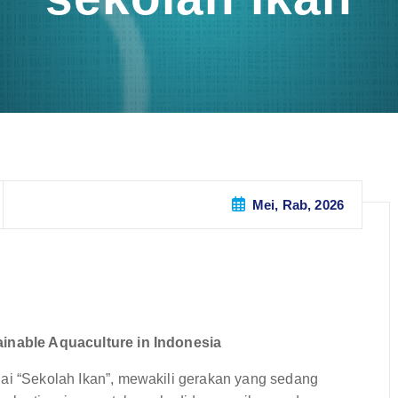
Mei, Rab, 2026
ainable Aquaculture in Indonesia
gai “Sekolah Ikan”, mewakili gerakan yang sedang