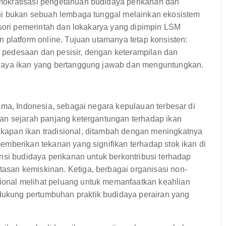
mokratisasi pengetahuan budidaya perikanan dan
Ini bukan sebuah lembaga tunggal melainkan ekosistem
nsori pemerintah dan lokakarya yang dipimpin LSM
 platform online. Tujuan utamanya tetap konsisten:
pedesaan dan pesisir, dengan keterampilan dan
idaya ikan yang bertanggung jawab dan menguntungkan.
ama, Indonesia, sebagai negara kepulauan terbesar di
an sejarah panjang ketergantungan terhadap ikan
kapan ikan tradisional, ditambah dengan meningkatnya
mberikan tekanan yang signifikan terhadap stok ikan di
nsi budidaya perikanan untuk berkontribusi terhadap
san kemiskinan. Ketiga, berbagai organisasi non-
onal melihat peluang untuk memanfaatkan keahlian
kung pertumbuhan praktik budidaya perairan yang