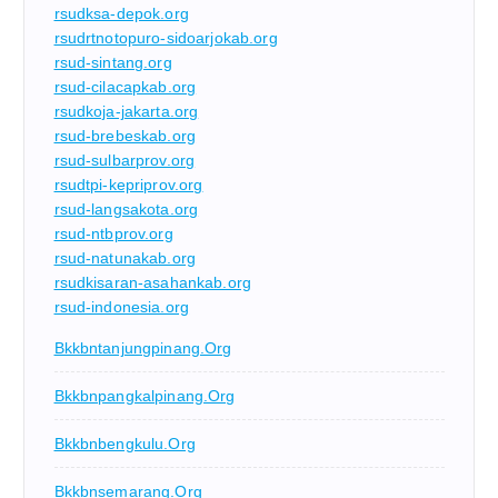
rsudksa-depok.org
rsudrtnotopuro-sidoarjokab.org
rsud-sintang.org
rsud-cilacapkab.org
rsudkoja-jakarta.org
rsud-brebeskab.org
rsud-sulbarprov.org
rsudtpi-kepriprov.org
rsud-langsakota.org
rsud-ntbprov.org
rsud-natunakab.org
rsudkisaran-asahankab.org
rsud-indonesia.org
Bkkbntanjungpinang.org
Bkkbnpangkalpinang.org
Bkkbnbengkulu.org
Bkkbnsemarang.org