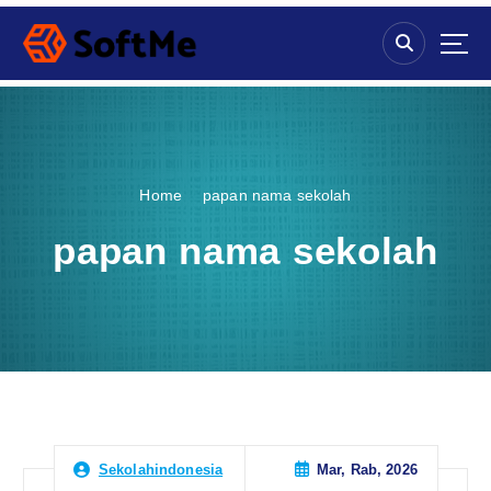
S
k
i
p
t
o
c
o
Home
papan nama sekolah
n
t
papan nama sekolah
e
n
t
Mar, Rab, 2026
Sekolahindonesia