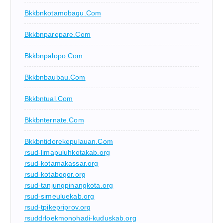
Bkkbnkotamobagu.com
Bkkbnparepare.com
Bkkbnpalopo.com
Bkkbnbaubau.com
Bkkbntual.com
Bkkbnternate.com
Bkkbntidorekepulauan.com
rsud-limapuluhkotakab.org
rsud-kotamakassar.org
rsud-kotabogor.org
rsud-tanjungpinangkota.org
rsud-simeuluekab.org
rsud-tpikepriprov.org
rsuddrloekmonohadi-kuduskab.org