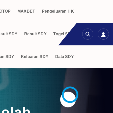
OTOP
MAXBET
Pengeluaran HK
sult SDY
Result SDY
Togel SDY
ran SDY
Keluaran SDY
Data SDY
kolah