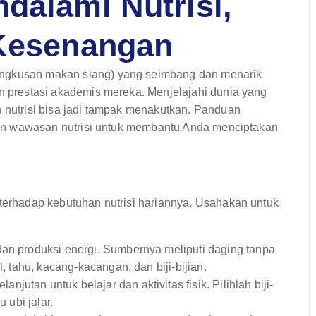
dalami Nutrisi,
 Kesenangan
ungkusan makan siang) yang seimbang dan menarik
an prestasi akademis mereka. Menjelajahi dunia yang
n nutrisi bisa jadi tampak menakutkan. Panduan
, dan wawasan nutrisi untuk membantu Anda menciptakan
 terhadap kebutuhan nutrisi hariannya. Usahakan untuk
an produksi energi. Sumbernya meliputi daging tanpa
l, tahu, kacang-kacangan, dan biji-bijian.
njutan untuk belajar dan aktivitas fisik. Pilihlah biji-
 ubi jalar.