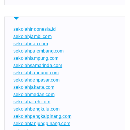
sekolahindonesia.id
sekolahjambi.com
sekolahriau.com
sekolahpalembang.com
sekolahlampung.com
sekolahsamarinda.com
sekolahbandung.com
sekolahdenpasar.com
sekolahjakarta.com
sekolahmedan.com
sekolahaceh.com
sekolahbengkulu.com
sekolahpangkalpinang.com
sekolahtanjungpinang.com