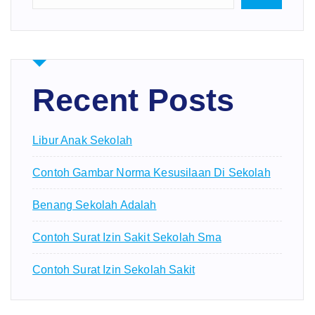
Recent Posts
Libur Anak Sekolah
Contoh Gambar Norma Kesusilaan Di Sekolah
Benang Sekolah Adalah
Contoh Surat Izin Sakit Sekolah Sma
Contoh Surat Izin Sekolah Sakit