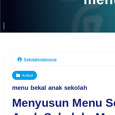
Sekolahindonesia
Artikel
menu bekal anak sekolah
Menyusun Menu S