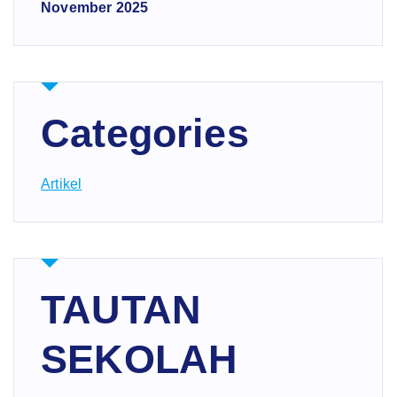
November 2025
Categories
Artikel
TAUTAN
SEKOLAH