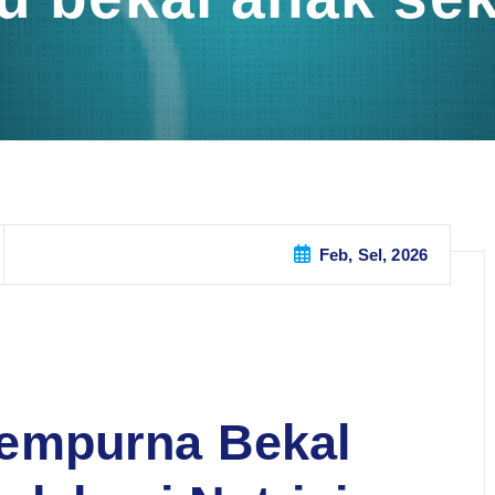
Feb, Sel, 2026
empurna Bekal