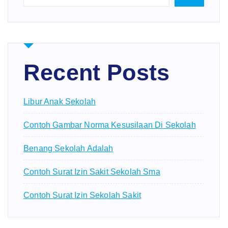
Recent Posts
Libur Anak Sekolah
Contoh Gambar Norma Kesusilaan Di Sekolah
Benang Sekolah Adalah
Contoh Surat Izin Sakit Sekolah Sma
Contoh Surat Izin Sekolah Sakit