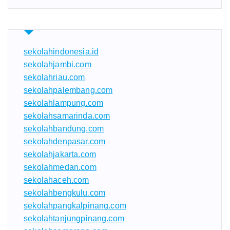
sekolahindonesia.id
sekolahjambi.com
sekolahriau.com
sekolahpalembang.com
sekolahlampung.com
sekolahsamarinda.com
sekolahbandung.com
sekolahdenpasar.com
sekolahjakarta.com
sekolahmedan.com
sekolahaceh.com
sekolahbengkulu.com
sekolahpangkalpinang.com
sekolahtanjungpinang.com