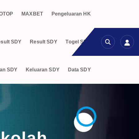
OTOP
MAXBET
Pengeluaran HK
sult SDY
Result SDY
Togel SDY
ran SDY
Keluaran SDY
Data SDY
ekolah