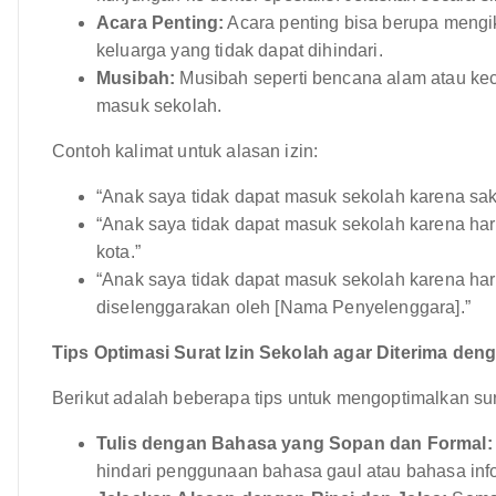
Acara Penting:
Acara penting bisa berupa mengi
keluarga yang tidak dapat dihindari.
Musibah:
Musibah seperti bencana alam atau kec
masuk sekolah.
Contoh kalimat untuk alasan izin:
“Anak saya tidak dapat masuk sekolah karena sa
“Anak saya tidak dapat masuk sekolah karena har
kota.”
“Anak saya tidak dapat masuk sekolah karena ha
diselenggarakan oleh [Nama Penyelenggara].”
Tips Optimasi Surat Izin Sekolah agar Diterima den
Berikut adalah beberapa tips untuk mengoptimalkan sura
Tulis dengan Bahasa yang Sopan dan Formal:
hindari penggunaan bahasa gaul atau bahasa inf