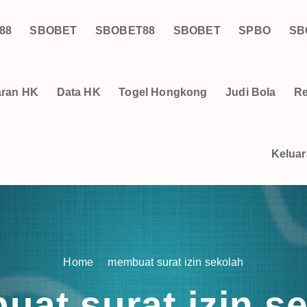
88
SBOBET
SBOBET88
SBOBET
SPBO
SB
aran HK
Data HK
Togel Hongkong
Judi Bola
Re
Kelua
Home
membuat surat izin sekolah
at surat izin s