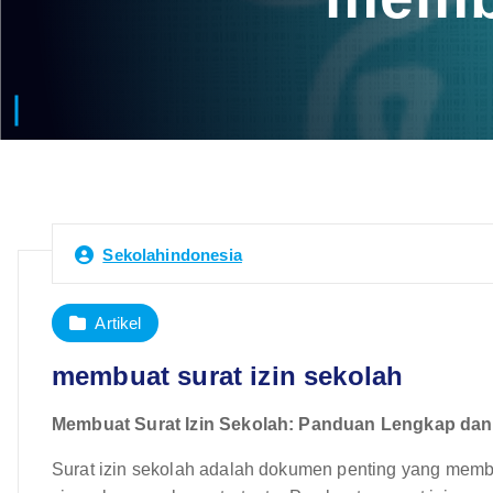
Sekolahindonesia
Artikel
membuat surat izin sekolah
Membuat Surat Izin Sekolah: Panduan Lengkap dan
Surat izin sekolah adalah dokumen penting yang memb