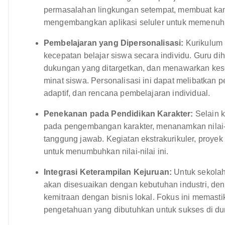
permasalahan lingkungan setempat, membuat kamp
mengembangkan aplikasi seluler untuk memenuhi
Pembelajaran yang Dipersonalisasi:
Kurikulum 
kecepatan belajar siswa secara individu. Guru
dukungan yang ditargetkan, dan menawarkan ke
minat siswa. Personalisasi ini dapat melibatkan 
adaptif, dan rencana pembelajaran individual.
Penekanan pada Pendidikan Karakter:
Selain 
pada pengembangan karakter, menanamkan nilai-nil
tanggung jawab. Kegiatan ekstrakurikuler, proye
untuk menumbuhkan nilai-nilai ini.
Integrasi Keterampilan Kejuruan:
Untuk sekolah
akan disesuaikan dengan kebutuhan industri, de
kemitraan dengan bisnis lokal. Fokus ini memast
pengetahuan yang dibutuhkan untuk sukses di dun