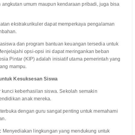
n angkutan umum maupun kendaraan pribadi, juga bisa
iatan ekstrakurikuler dapat memperkaya pengalaman
ambahan.
asiswa dan program bantuan keuangan tersedia untuk
enjelajahi opsi-opsi ini dapat meringankan beban
sia Pintar (KIP) adalah inisiatif utama pemerintah yang
rang mampu.
 untuk Kesuksesan Siswa
or kunci keberhasilan siswa. Sekolah semakin
pendidikan anak mereka.
terbuka dengan guru sangat penting untuk memahami
an.
:
Menyediakan lingkungan yang mendukung untuk