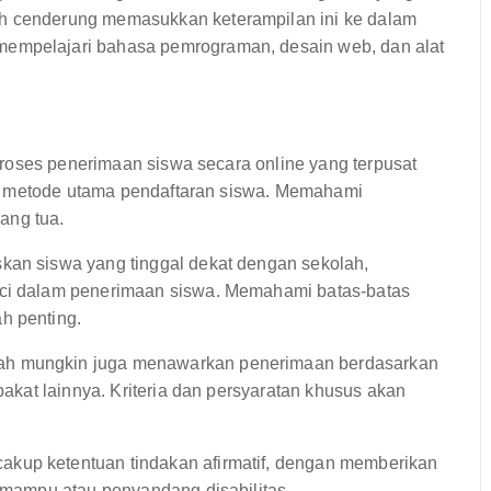
ah cenderung memasukkan keterampilan ini ke dalam
mempelajari bahasa pemrograman, desain web, dan alat
roses penerimaan siswa secara online yang terpusat
di metode utama pendaftaran siswa. Memahami
ang tua.
kan siswa yang tinggal dekat dengan sekolah,
nci dalam penerimaan siswa. Memahami batas-batas
h penting.
ah mungkin juga menawarkan penerimaan berdasarkan
 bakat lainnya. Kriteria dan persyaratan khusus akan
kup ketentuan tindakan afirmatif, dengan memberikan
g mampu atau penyandang disabilitas.