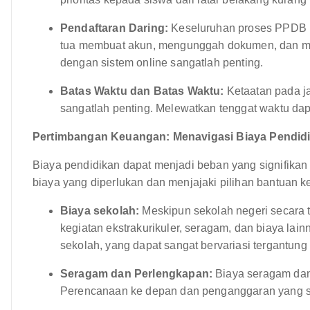
Pendaftaran Daring:
Keseluruhan proses PPDB b
tua membuat akun, mengunggah dokumen, dan 
dengan sistem online sangatlah penting.
Batas Waktu dan Batas Waktu:
Ketaatan pada j
sangatlah penting. Melewatkan tenggat waktu dap
Pertimbangan Keuangan: Menavigasi Biaya Pendid
Biaya pendidikan dapat menjadi beban yang signifikan
biaya yang diperlukan dan menjajaki pilihan bantuan k
Biaya sekolah:
Meskipun sekolah negeri secara t
kegiatan ekstrakurikuler, seragam, dan biaya l
sekolah, yang dapat sangat bervariasi tergantung 
Seragam dan Perlengkapan:
Biaya seragam dan
Perencanaan ke depan dan penganggaran yang se