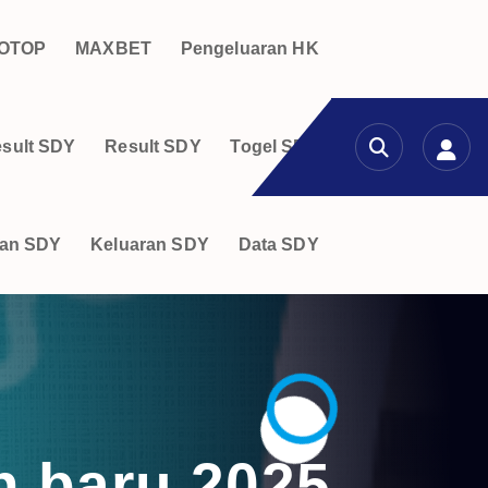
OTOP
MAXBET
Pengeluaran HK
sult SDY
Result SDY
Togel SDY
ran SDY
Keluaran SDY
Data SDY
n baru 2025