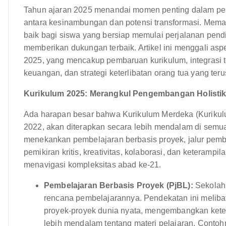
Tahun ajaran 2025 menandai momen penting dalam pe
antara kesinambungan dan potensi transformasi. Mema
baik bagi siswa yang bersiap memulai perjalanan pend
memberikan dukungan terbaik. Artikel ini menggali as
2025, yang mencakup pembaruan kurikulum, integrasi 
keuangan, dan strategi keterlibatan orang tua yang te
Kurikulum 2025: Merangkul Pengembangan Holistik
Ada harapan besar bahwa Kurikulum Merdeka (Kurikulu
2022, akan diterapkan secara lebih mendalam di semua
menekankan pembelajaran berbasis proyek, jalur pemb
pemikiran kritis, kreativitas, kolaborasi, dan keteramp
menavigasi kompleksitas abad ke-21.
Pembelajaran Berbasis Proyek (PjBL):
Sekolah
rencana pembelajarannya. Pendekatan ini melibat
proyek-proyek dunia nyata, mengembangkan ke
lebih mendalam tentang materi pelajaran. Contoh