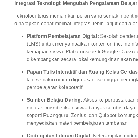
Integrasi Teknologi: Mengubah Pengalaman Belajar
Teknologi terus memainkan peran yang semakin penting
diharapkan dapat melihat integrasi lebih lanjut dari ala
Platform Pembelajaran Digital:
Sekolah cenderu
(LMS) untuk menyampaikan konten online, memfas
kemajuan siswa. Platform seperti Google Classroo
dikembangkan secara lokal kemungkinan akan men
Papan Tulis Interaktif dan Ruang Kelas Cerdas
kini semakin umum digunakan, sehingga meningk
pembelajaran kolaboratif.
Sumber Belajar Daring:
Akses ke perpustakaan on
meluas, memberikan siswa banyak sumber daya 
seperti Ruangguru, Zenius, dan Quipper kemung
menyediakan materi pembelajaran tambahan.
Coding dan Literasi Digital:
Keterampilan coding 