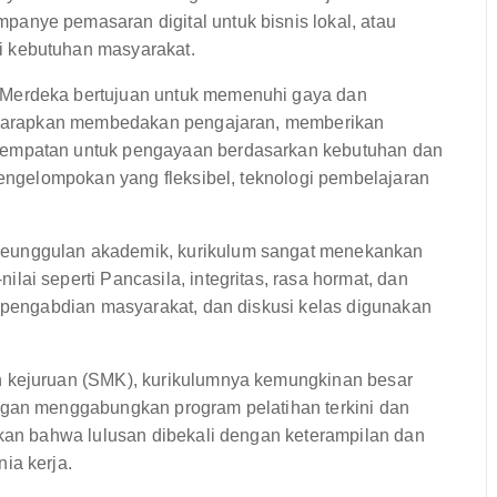
anye pemasaran digital untuk bisnis lokal, atau
 kebutuhan masyarakat.
Merdeka bertujuan untuk memenuhi gaya dan
 diharapkan membedakan pengajaran, memberikan
sempatan untuk pengayaan berdasarkan kebutuhan dan
pengelompokan yang fleksibel, teknologi pembelajaran
keunggulan akademik, kurikulum sangat menekankan
ai seperti Pancasila, integritas, rasa hormat, dan
k pengabdian masyarakat, dan diskusi kelas digunakan
 kejuruan (SMK), kurikulumnya kemungkinan besar
ngan menggabungkan program pelatihan terkini dan
ikan bahwa lulusan dibekali dengan keterampilan dan
ia kerja.