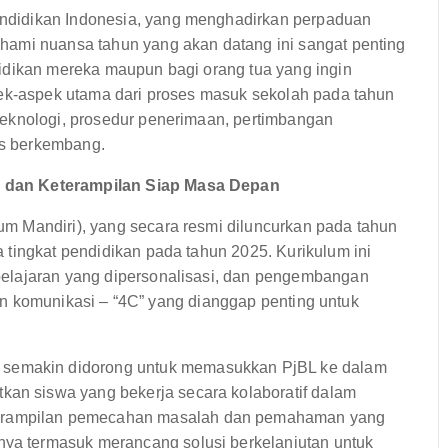
ndidikan Indonesia, yang menghadirkan perpaduan
hami nuansa tahun yang akan datang ini sangat penting
idikan mereka maupun bagi orang tua yang ingin
pek-aspek utama dari proses masuk sekolah pada tahun
teknologi, prosedur penerimaan, pertimbangan
rus berkembang.
 dan Keterampilan Siap Masa Depan
m Mandiri), yang secara resmi diluncurkan pada tahun
 tingkat pendidikan pada tahun 2025. Kurikulum ini
elajaran yang dipersonalisasi, dan pengembangan
ilan komunikasi – “4C” yang dianggap penting untuk
 semakin didorong untuk memasukkan PjBL ke dalam
kan siswa yang bekerja secara kolaboratif dalam
terampilan pemecahan masalah dan pemahaman yang
nya termasuk merancang solusi berkelanjutan untuk