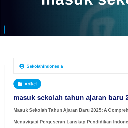
Sekolahindonesia
Artikel
masuk sekolah tahun ajaran baru 
Masuk Sekolah Tahun Ajaran Baru 2025: A Comprehe
Menavigasi Pergeseran Lanskap Pendidikan Indone