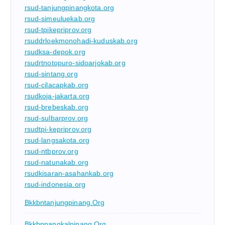
rsud-tanjungpinangkota.org
rsud-simeuluekab.org
rsud-tpikepriprov.org
rsuddrloekmonohadi-kuduskab.org
rsudksa-depok.org
rsudrtnotopuro-sidoarjokab.org
rsud-sintang.org
rsud-cilacapkab.org
rsudkoja-jakarta.org
rsud-brebeskab.org
rsud-sulbarprov.org
rsudtpi-kepriprov.org
rsud-langsakota.org
rsud-ntbprov.org
rsud-natunakab.org
rsudkisaran-asahankab.org
rsud-indonesia.org
Bkkbntanjungpinang.org
Bkkbnpangkalpinang.org