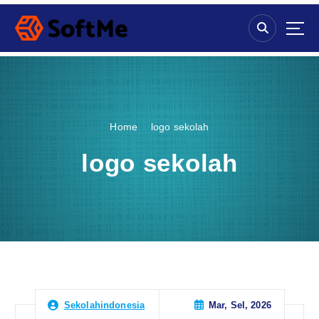
S
k
i
p
t
o
c
o
Home
logo sekolah
n
t
logo sekolah
e
n
t
Mar, Sel, 2026
Sekolahindonesia