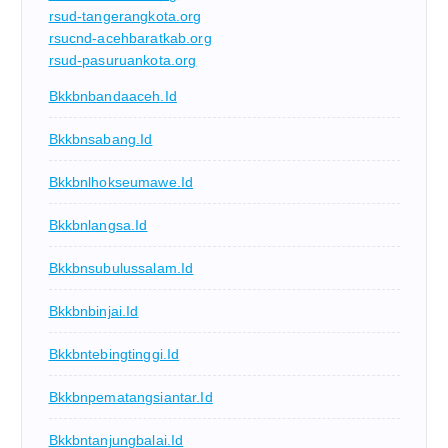
rsud-tangerangkota.org
rsucnd-acehbaratkab.org
rsud-pasuruankota.org
Bkkbnbandaaceh.id
Bkkbnsabang.id
Bkkbnlhokseumawe.id
Bkkbnlangsa.id
Bkkbnsubulussalam.id
Bkkbnbinjai.id
Bkkbntebingtinggi.id
Bkkbnpematangsiantar.id
Bkkbntanjungbalai.id