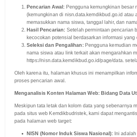
Pencarian Awal:
Pengguna kemungkinan besar m
(kemungkinan di nisn.data.kemdikbud.go.id atau
memasukkan nama siswa, tanggal lahir, dan nama
Hasil Pencarian:
Setelah permintaan pencarian b
kecocokan potensial berdasarkan informasi yang 
Seleksi dan Pengalihan:
Pengguna kemudian memi
nama siswa atau link terkait akan mengarahkan 
https://nisn.data.kemdikbud.go.id/page/data. sete
Oleh karena itu, halaman khusus ini menampilkan infor
proses pencarian awal.
Menganalisis Konten Halaman Web: Bidang Data Ut
Meskipun tata letak dan kolom data yang sebenarnya 
pada situs web Kemdikbudristek, kami dapat mengantisi
pada halaman web target:
NISN (Nomor Induk Siswa Nasional):
Ini adalah