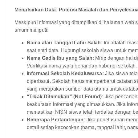
Menafsirkan Data: Potensi Masalah dan Penyelesai
Meskipun informasi yang ditampilkan di halaman web s
umum meliputi:
Nama atau Tanggal Lahir Salah:
Ini adalah masa
saat entri data. Hubungi sekolah siswa untuk mem
Nama Gadis Ibu yang Salah:
Mirip dengan hal di
Verifikasi nama yang benar dan hubungi sekolah.
Informasi Sekolah Kedaluwarsa:
Jika siswa tel
diperbarui. Sekolah harus memperbarui catatan s
yang merupakan sumber data utama untuk datab
“Tidak Ditemukan” (Not Found):
Jika pencarian
keakuratan informasi yang dimasukkan. Jika info
memastikan NISN siswa telah terdaftar dengan be
Beberapa Pertandingan:
Jika penelusuran meng
detail setiap kecocokan (nama, tanggal lahir, nam