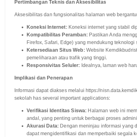
Pertimbangan Teknis dan Aksesibilitas
Aksesibilitas dan fungsionalitas halaman web bergantu
Koneksi Internet:
Koneksi internet yang stabil 
Kompatibilitas Peramban:
Pastikan Anda mengg
Firefox, Safari, Edge) yang mendukung teknologi 
Ketersediaan Situs Web:
Website Kemdikbudrist
pemeliharaan atau trafik yang tinggi.
Responsivitas Seluler:
Idealnya, laman web harus
Implikasi dan Penerapan
Informasi dapat diakses melalui https://nisn.data.kemd
sekolah has several important applications:
Verifikasi Identitas Siswa:
Halaman web ini memun
andal, yang penting untuk berbagai proses adminis
Akurasi Data:
Dengan meninjau informasi yang dit
dapat mengidentifikasi dan memperbaiki segala k