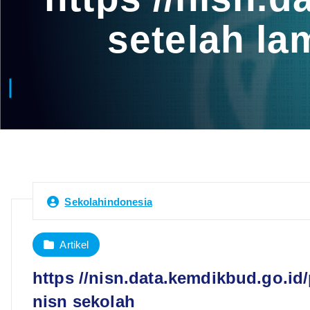
setelah la
Sekolahindonesia
Artikel
https //nisn.data.kemdikbud.go.id
nisn sekolah