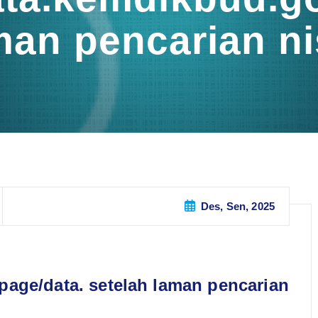
man pencarian n
Des, Sen, 2025
/page/data. setelah laman pencarian