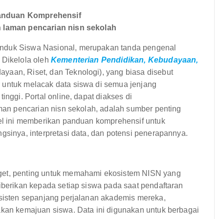
Panduan Komprehensif
ah laman pencarian nisn sekolah
Induk Siswa Nasional, merupakan tanda pengenal
 Dikelola oleh
Kementerian Pendidikan, Kebudayaan,
yaan, Riset, dan Teknologi), yang biasa disebut
 untuk melacak data siswa di semua jenjang
inggi. Portal online, dapat diakses di
aman pencarian nisn sekolah, adalah sumber penting
kel ini memberikan panduan komprehensif untuk
gsinya, interpretasi data, dan potensi penerapannya.
rget, penting untuk memahami ekosistem NISN yang
diberikan kepada setiap siswa pada saat pendaftaran
nsisten sepanjang perjalanan akademis mereka,
akan kemajuan siswa. Data ini digunakan untuk berbagai