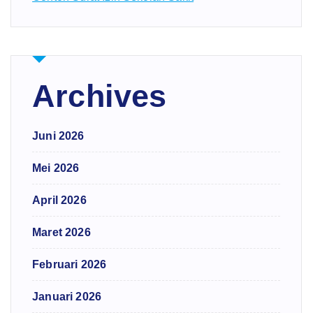
Archives
Juni 2026
Mei 2026
April 2026
Maret 2026
Februari 2026
Januari 2026