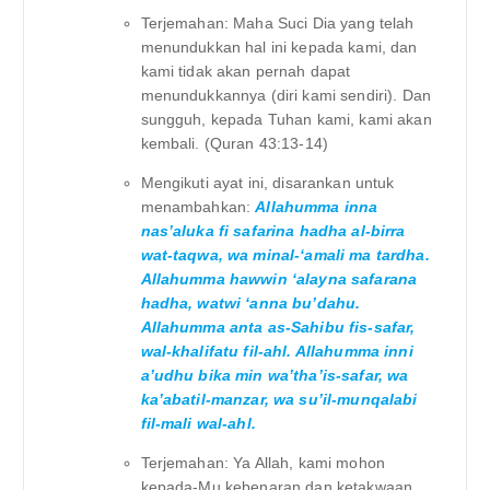
Terjemahan: Maha Suci Dia yang telah
menundukkan hal ini kepada kami, dan
kami tidak akan pernah dapat
menundukkannya (diri kami sendiri). Dan
sungguh, kepada Tuhan kami, kami akan
kembali. (Quran 43:13-14)
Mengikuti ayat ini, disarankan untuk
menambahkan:
Allahumma inna
nas’aluka fi safarina hadha al-birra
wat-taqwa, wa minal-‘amali ma tardha.
Allahumma hawwin ‘alayna safarana
hadha, watwi ‘anna bu’dahu.
Allahumma anta as-Sahibu fis-safar,
wal-khalifatu fil-ahl. Allahumma inni
a’udhu bika min wa’tha’is-safar, wa
ka’abatil-manzar, wa su’il-munqalabi
fil-mali wal-ahl.
Terjemahan: Ya Allah, kami mohon
kepada-Mu kebenaran dan ketakwaan