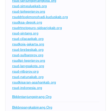
rsud-tanjungpinangkota.org
rsud-simeuluekab.org
rsud-tpikepriprov.org
rsuddrloekmonohadi-kuduskab.org
rsudksa-depok.org
rsudrtnotopuro-sidoarjokab.org
rsud-sintang.org
rsud-cilacapkab.org
rsudkoja-jakarta.org
rsud-brebeskab.org
rsud-sulbarprov.org
rsudtpi-kepriprov.org
rsud-langsakota.org
rsud-ntbprov.org
rsud-natunakab.org
rsudkisaran-asahankab.org
rsud-indonesia.org
Bkkbntanjungpinang.org
Bkkbnpangkalpinang.org