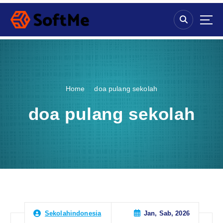
S
k
i
p
t
o
c
o
Home
doa pulang sekolah
n
t
doa pulang sekolah
e
n
t
Jan, Sab, 2026
Sekolahindonesia