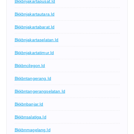
Bkkbnjakartapusat.id
Bkkbnjakartautara.id
Bkkbnjakartabarat.id
Bkkbnjakartaselatan.id
Bkkbnjakartatimur.id
Bkkbncilegon.id
Bkkbntangerang.id
Bkkbntangerangselatan.id
Bkkbnbanjar.id
Bkkbnsalatiga.id
Bkkbnmagelang.id