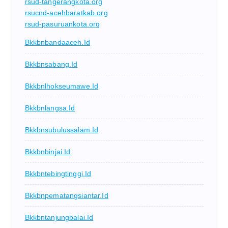
rsud-tangerangkota.org
rsucnd-acehbaratkab.org
rsud-pasuruankota.org
Bkkbnbandaaceh.id
Bkkbnsabang.id
Bkkbnlhokseumawe.id
Bkkbnlangsa.id
Bkkbnsubulussalam.id
Bkkbnbinjai.id
Bkkbntebingtinggi.id
Bkkbnpematangsiantar.id
Bkkbntanjungbalai.id