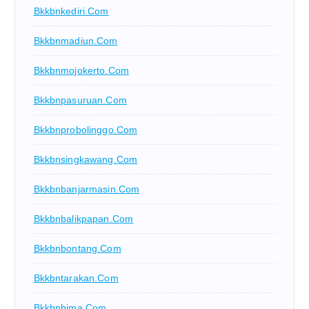
Bkkbnkediri.com
Bkkbnmadiun.com
Bkkbnmojokerto.com
Bkkbnpasuruan.com
Bkkbnprobolinggo.com
Bkkbnsingkawang.com
Bkkbnbanjarmasin.com
Bkkbnbalikpapan.com
Bkkbnbontang.com
Bkkbntarakan.com
Bkkbnbima.com