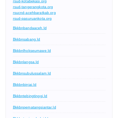
rsud-kotabekasi.org
rsud-tangerangkota.org
rsucnd-acehbaratkab.org
rsud-pasuruankota.org
Bkkbnbandaaceh.id
Bkkbnsabang.id
Bkkbnlhokseumawe.id
Bkkbnlangsa.id
Bkkbnsubulussalam.id
Bkkbnbinjai.id
Bkkbntebingtinggi.id
Bkkbnpematangsiantar.id