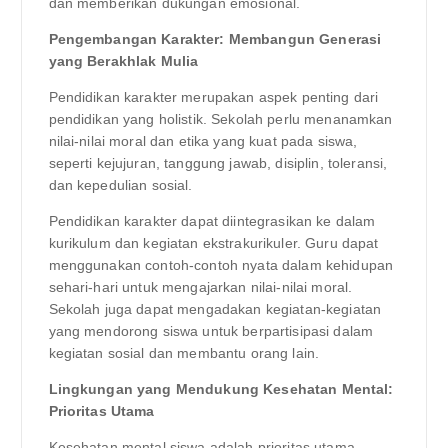
dan memberikan dukungan emosional.
Pengembangan Karakter: Membangun Generasi
yang Berakhlak Mulia
Pendidikan karakter merupakan aspek penting dari
pendidikan yang holistik. Sekolah perlu menanamkan
nilai-nilai moral dan etika yang kuat pada siswa,
seperti kejujuran, tanggung jawab, disiplin, toleransi,
dan kepedulian sosial.
Pendidikan karakter dapat diintegrasikan ke dalam
kurikulum dan kegiatan ekstrakurikuler. Guru dapat
menggunakan contoh-contoh nyata dalam kehidupan
sehari-hari untuk mengajarkan nilai-nilai moral.
Sekolah juga dapat mengadakan kegiatan-kegiatan
yang mendorong siswa untuk berpartisipasi dalam
kegiatan sosial dan membantu orang lain.
Lingkungan yang Mendukung Kesehatan Mental:
Prioritas Utama
Kesehatan mental siswa adalah prioritas utama.