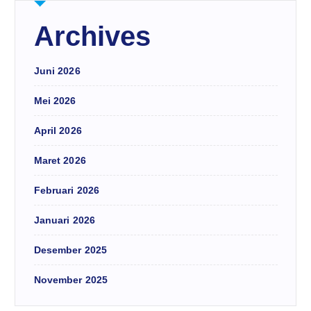
Archives
Juni 2026
Mei 2026
April 2026
Maret 2026
Februari 2026
Januari 2026
Desember 2025
November 2025