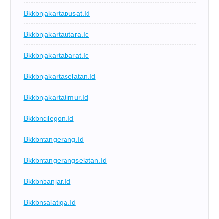
Bkkbnjakartapusat.id
Bkkbnjakartautara.id
Bkkbnjakartabarat.id
Bkkbnjakartaselatan.id
Bkkbnjakartatimur.id
Bkkbncilegon.id
Bkkbntangerang.id
Bkkbntangerangselatan.id
Bkkbnbanjar.id
Bkkbnsalatiga.id