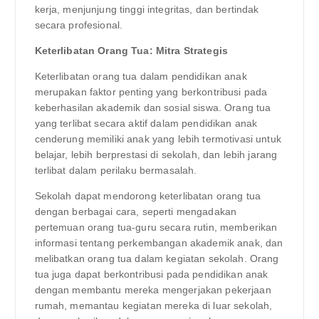
kerja, menjunjung tinggi integritas, dan bertindak
secara profesional.
Keterlibatan Orang Tua: Mitra Strategis
Keterlibatan orang tua dalam pendidikan anak
merupakan faktor penting yang berkontribusi pada
keberhasilan akademik dan sosial siswa. Orang tua
yang terlibat secara aktif dalam pendidikan anak
cenderung memiliki anak yang lebih termotivasi untuk
belajar, lebih berprestasi di sekolah, dan lebih jarang
terlibat dalam perilaku bermasalah.
Sekolah dapat mendorong keterlibatan orang tua
dengan berbagai cara, seperti mengadakan
pertemuan orang tua-guru secara rutin, memberikan
informasi tentang perkembangan akademik anak, dan
melibatkan orang tua dalam kegiatan sekolah. Orang
tua juga dapat berkontribusi pada pendidikan anak
dengan membantu mereka mengerjakan pekerjaan
rumah, memantau kegiatan mereka di luar sekolah,