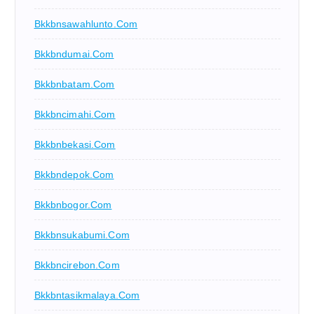
Bkkbnsawahlunto.com
Bkkbndumai.com
Bkkbnbatam.com
Bkkbncimahi.com
Bkkbnbekasi.com
Bkkbndepok.com
Bkkbnbogor.com
Bkkbnsukabumi.com
Bkkbncirebon.com
Bkkbntasikmalaya.com