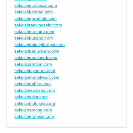
sekolahmakassar.com
sekolahkendari.com
sekolahgorontalo.com
sekolahtanjungselor.com
sekolahmanado.com
sekolahkupang.com
sekolahpalangkaraya.com
sekolahbanjarbaru.com
sekolahpontianak.com
sekolahambon.com
sekolahjayapura.com
sekolahmanokwari.com
sekolahnabire.com
sekolahwamena.com
sekolahsalor.com
sekolahindonesia.org
sekolahsorong.com
sekolahmamuju.com