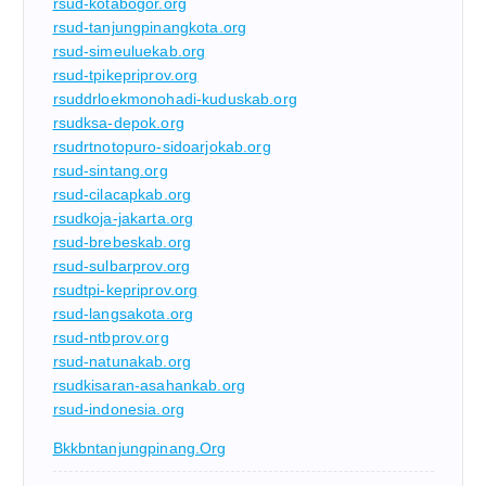
rsud-kotabogor.org
rsud-tanjungpinangkota.org
rsud-simeuluekab.org
rsud-tpikepriprov.org
rsuddrloekmonohadi-kuduskab.org
rsudksa-depok.org
rsudrtnotopuro-sidoarjokab.org
rsud-sintang.org
rsud-cilacapkab.org
rsudkoja-jakarta.org
rsud-brebeskab.org
rsud-sulbarprov.org
rsudtpi-kepriprov.org
rsud-langsakota.org
rsud-ntbprov.org
rsud-natunakab.org
rsudkisaran-asahankab.org
rsud-indonesia.org
Bkkbntanjungpinang.org