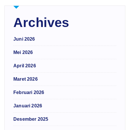
Archives
Juni 2026
Mei 2026
April 2026
Maret 2026
Februari 2026
Januari 2026
Desember 2025