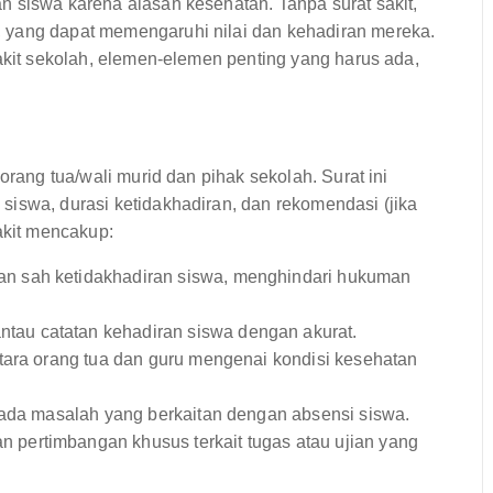
n siswa karena alasan kesehatan. Tanpa surat sakit,
 yang dapat memengaruhi nilai dan kehadiran mereka.
sakit sekolah, elemen-elemen penting yang harus ada,
.
orang tua/wali murid dan pihak sekolah. Surat ini
siswa, durasi ketidakhadiran, dan rekomendasi (jika
akit mencakup:
an sah ketidakhadiran siswa, menghindari hukuman
au catatan kehadiran siswa dengan akurat.
tara orang tua dan guru mengenai kondisi kesehatan
ka ada masalah yang berkaitan dengan absensi siswa.
 pertimbangan khusus terkait tugas atau ujian yang