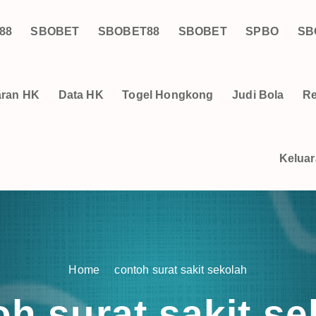
88
SBOBET
SBOBET88
SBOBET
SPBO
SB
aran HK
Data HK
Togel Hongkong
Judi Bola
Re
Kelua
Home
contoh surat sakit sekolah
oh surat sakit se