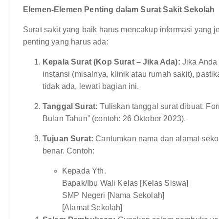
Elemen-Elemen Penting dalam Surat Sakit Sekolah
Surat sakit yang baik harus mencakup informasi yang j
penting yang harus ada:
Kepala Surat (Kop Surat – Jika Ada):
Jika Anda
instansi (misalnya, klinik atau rumah sakit), pastik
tidak ada, lewati bagian ini.
Tanggal Surat:
Tuliskan tanggal surat dibuat. F
Bulan Tahun” (contoh: 26 Oktober 2023).
Tujuan Surat:
Cantumkan nama dan alamat sekola
benar. Contoh:
Kepada Yth.
Bapak/Ibu Wali Kelas [Kelas Siswa]
SMP Negeri [Nama Sekolah]
[Alamat Sekolah]