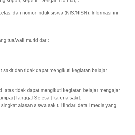
 sopan, seperti “Dengan Hormat,”.
las, dan nomor induk siswa (NIS/NISN). Informasi ini
ng tua/wali murid dari:
sakit dan tidak dapat mengikuti kegiatan belajar
 atas tidak dapat mengikuti kegiatan belajar mengajar
ampai [Tanggal Selesai] karena sakit.
ingkat alasan siswa sakit. Hindari detail medis yang