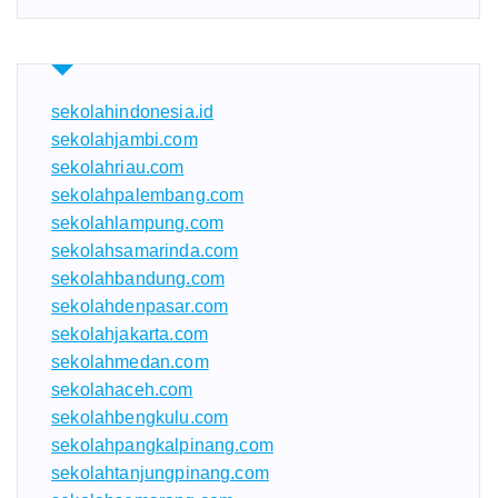
sekolahindonesia.id
sekolahjambi.com
sekolahriau.com
sekolahpalembang.com
sekolahlampung.com
sekolahsamarinda.com
sekolahbandung.com
sekolahdenpasar.com
sekolahjakarta.com
sekolahmedan.com
sekolahaceh.com
sekolahbengkulu.com
sekolahpangkalpinang.com
sekolahtanjungpinang.com