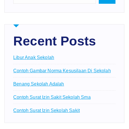
Recent Posts
Libur Anak Sekolah
Contoh Gambar Norma Kesusilaan Di Sekolah
Benang Sekolah Adalah
Contoh Surat Izin Sakit Sekolah Sma
Contoh Surat Izin Sekolah Sakit