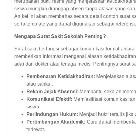
merupakan bukti resmi yang menjelaskan ketidakhadira
siswa mungkin dianggap absen tanpa alasan yang sah,
Artikel ini akan membahas secara detail contoh surat 
serta template yang dapat digunakan sebagai referensi
Mengapa Surat Sakit Sekolah Penting?
Surat sakit berfungsi sebagai komunikasi formal antara 
memberikan informasi mengenai alasan ketidakhadiran 
ada) dari dokter atau tenaga medis. Pentingnya surat s
Pembenaran Ketidakhadiran:
Menjelaskan alas
atau sanksi.
Rekam Jejak Absensi:
Membantu sekolah memant
Komunikasi Efektif:
Memfasilitasi komunikasi an
siswa.
Perlindungan Hukum:
Menjadi bukti tertulis ji
Pertimbangan Akademik:
Guru dapat memberikan
terlewat.