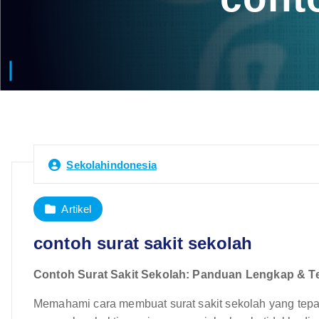
Sekolahindonesia
Artikel
contoh surat sakit sekolah
Contoh Surat Sakit Sekolah: Panduan Lengkap & Te
Memahami cara membuat surat sakit sekolah yang tepat 