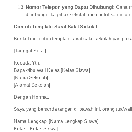
Nomor Telepon yang Dapat Dihubungi:
Cantumk
dihubungi jika pihak sekolah membutuhkan informa
Contoh Template Surat Sakit Sekolah
Berikut ini contoh template surat sakit sekolah yang 
[Tanggal Surat]
Kepada Yth.
Bapak/Ibu Wali Kelas [Kelas Siswa]
[Nama Sekolah]
[Alamat Sekolah]
Dengan Hormat,
Saya yang bertanda tangan di bawah ini, orang tua/wali
Nama Lengkap: [Nama Lengkap Siswa]
Kelas: [Kelas Siswa]