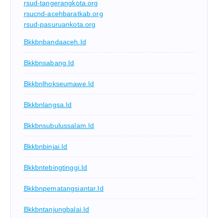
rsud-tangerangkota.org
rsucnd-acehbaratkab.org
rsud-pasuruankota.org
Bkkbnbandaaceh.id
Bkkbnsabang.id
Bkkbnlhokseumawe.id
Bkkbnlangsa.id
Bkkbnsubulussalam.id
Bkkbnbinjai.id
Bkkbntebingtinggi.id
Bkkbnpematangsiantar.id
Bkkbntanjungbalai.id