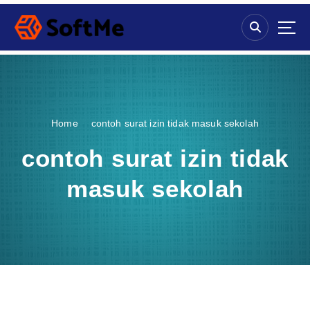
S
k
i
p
t
o
c
o
Home
contoh surat izin tidak masuk sekolah
n
t
contoh surat izin tidak
e
n
masuk sekolah
t