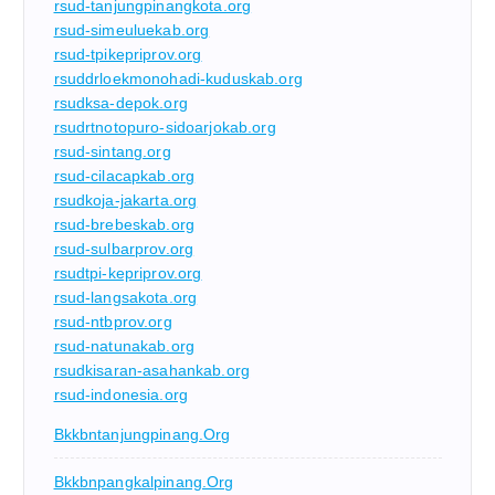
rsud-tanjungpinangkota.org
rsud-simeuluekab.org
rsud-tpikepriprov.org
rsuddrloekmonohadi-kuduskab.org
rsudksa-depok.org
rsudrtnotopuro-sidoarjokab.org
rsud-sintang.org
rsud-cilacapkab.org
rsudkoja-jakarta.org
rsud-brebeskab.org
rsud-sulbarprov.org
rsudtpi-kepriprov.org
rsud-langsakota.org
rsud-ntbprov.org
rsud-natunakab.org
rsudkisaran-asahankab.org
rsud-indonesia.org
Bkkbntanjungpinang.org
Bkkbnpangkalpinang.org