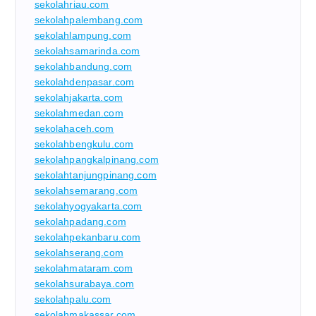
sekolahriau.com
sekolahpalembang.com
sekolahlampung.com
sekolahsamarinda.com
sekolahbandung.com
sekolahdenpasar.com
sekolahjakarta.com
sekolahmedan.com
sekolahaceh.com
sekolahbengkulu.com
sekolahpangkalpinang.com
sekolahtanjungpinang.com
sekolahsemarang.com
sekolahyogyakarta.com
sekolahpadang.com
sekolahpekanbaru.com
sekolahserang.com
sekolahmataram.com
sekolahsurabaya.com
sekolahpalu.com
sekolahmakassar.com