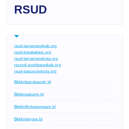
RSUD
rsud-tangerangkab.org
rsud-kotabekasi.org
rsud-tangerangkota.org
rsucnd-acehbaratkab.org
rsud-pasuruankota.org
Bkkbnbandaaceh.id
Bkkbnsabang.id
Bkkbnlhokseumawe.id
Bkkbnlangsa.id