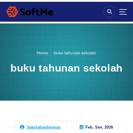
S
k
i
p
t
o
c
o
Home
buku tahunan sekolah
n
t
buku tahunan sekolah
e
n
t
Feb, Sen, 2026
Sekolahindonesia