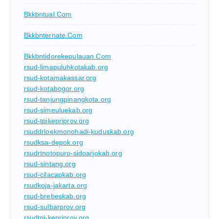
Bkkbntual.com
Bkkbnternate.com
Bkkbntidorekepulauan.com
rsud-limapuluhkotakab.org
rsud-kotamakassar.org
rsud-kotabogor.org
rsud-tanjungpinangkota.org
rsud-simeuluekab.org
rsud-tpikepriprov.org
rsuddrloekmonohadi-kuduskab.org
rsudksa-depok.org
rsudrtnotopuro-sidoarjokab.org
rsud-sintang.org
rsud-cilacapkab.org
rsudkoja-jakarta.org
rsud-brebeskab.org
rsud-sulbarprov.org
rsudtpi-kepriprov.org