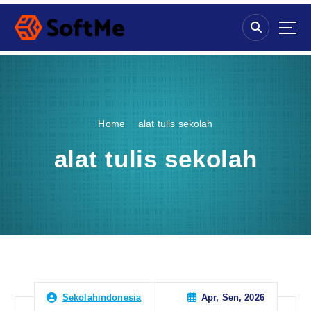
S
k
i
p
t
o
c
o
Home
alat tulis sekolah
n
t
alat tulis sekolah
e
n
t
Apr, Sen, 2026
Sekolahindonesia