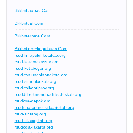
Bkkbnbaubau.com
Bkkbntual.com
Bkkbnternate.com
Bkkbntidorekepulauan.com
rsud-limapuluhkotakab.org
rsud-kotamakassar.org
rsud-kotabogor.org
rsud-tanjungpinangkota.org
rsud-simeuluekab.org
rsud-tpikepriprov.org
rsuddrloekmonohadi-kuduskab.org
rsudksa-depok.org
rsudrtnotopuro-sidoarjokab.org
rsud-sintang.org
rsud-cilacapkab.org
rsudkoja-jakarta.org