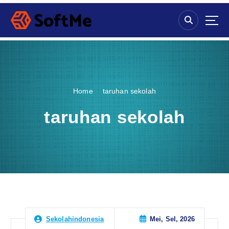
S
k
i
p
t
o
c
o
Home
taruhan sekolah
n
t
taruhan sekolah
e
n
t
Mei, Sel, 2026
Sekolahindonesia