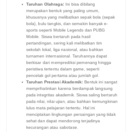
Taruhan Olahraga:
Ini bisa dibilang
merupakan bentuk yang paling umum,
khususnya yang melibatkan sepak bola (sepak
bola), bulu tangkis, dan semakin banyak e-
sports seperti Mobile Legends dan PUBG
Mobile. Siswa bertaruh pada hasil
pertandingan, sering kali melibatkan tim
sekolah lokal, liga nasional, atau bahkan
turnamen internasional. Taruhannya dapat
berkisar dari memprediksi pemenang hingga
peristiwa tertentu dalam game, seperti
pencetak gol pertama atau jumlah gol.
Taruhan Prestasi Akademik:
Bentuk ini sangat
memprihatinkan karena berdampak langsung
pada integritas akademik. Siswa saling bertaruh
pada nilai, nilai ujian, atau bahkan kemungkinan
lulus mata pelajaran tertentu. Hal ini
menciptakan lingkungan persaingan yang tidak
sehat dan dapat mendorong terjadinya
kecurangan atau sabotase.