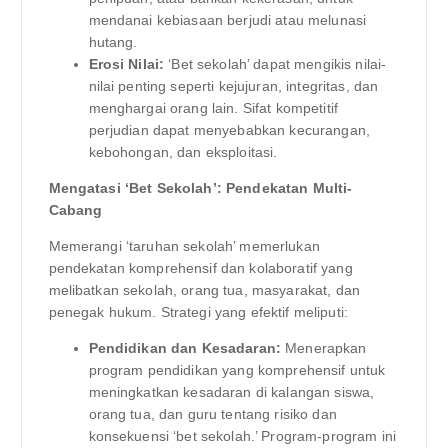
mendanai kebiasaan berjudi atau melunasi
hutang.
Erosi Nilai:
‘Bet sekolah’ dapat mengikis nilai-
nilai penting seperti kejujuran, integritas, dan
menghargai orang lain. Sifat kompetitif
perjudian dapat menyebabkan kecurangan,
kebohongan, dan eksploitasi.
Mengatasi ‘Bet Sekolah’: Pendekatan Multi-
Cabang
Memerangi ‘taruhan sekolah’ memerlukan
pendekatan komprehensif dan kolaboratif yang
melibatkan sekolah, orang tua, masyarakat, dan
penegak hukum. Strategi yang efektif meliputi:
Pendidikan dan Kesadaran:
Menerapkan
program pendidikan yang komprehensif untuk
meningkatkan kesadaran di kalangan siswa,
orang tua, dan guru tentang risiko dan
konsekuensi ‘bet sekolah.’ Program-program ini