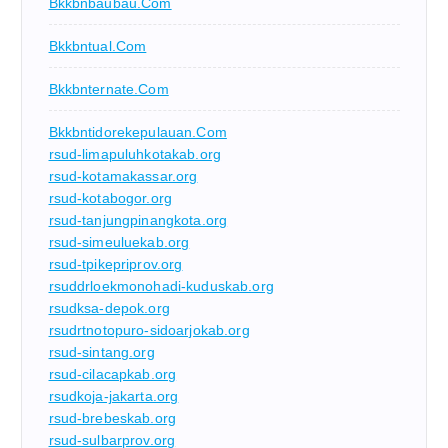
Bkkbnbaubau.com
Bkkbntual.com
Bkkbnternate.com
Bkkbntidorekepulauan.com
rsud-limapuluhkotakab.org
rsud-kotamakassar.org
rsud-kotabogor.org
rsud-tanjungpinangkota.org
rsud-simeuluekab.org
rsud-tpikepriprov.org
rsuddrloekmonohadi-kuduskab.org
rsudksa-depok.org
rsudrtnotopuro-sidoarjokab.org
rsud-sintang.org
rsud-cilacapkab.org
rsudkoja-jakarta.org
rsud-brebeskab.org
rsud-sulbarprov.org