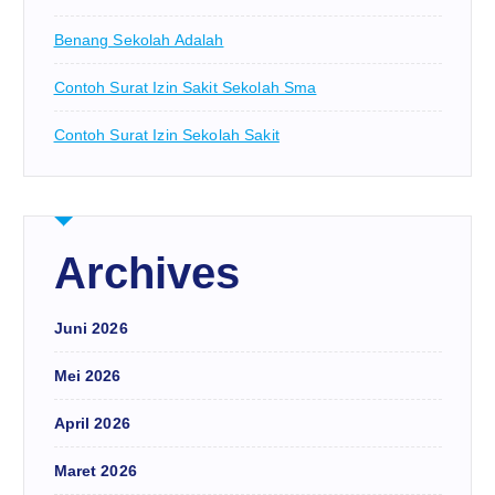
Benang Sekolah Adalah
Contoh Surat Izin Sakit Sekolah Sma
Contoh Surat Izin Sekolah Sakit
Archives
Juni 2026
Mei 2026
April 2026
Maret 2026