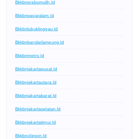
Bkkbnprabumulih.id
Bkkbnpagaralam.id
Bkkbnlubuklinggau.id
Bkkbnbandarlampung.id
Bkkbnmetro.id
Bkkbnjakartapusat.id
Bkkbnjakartautara.id
Bkkbnjakartabarat.id
Bkkbnjakartaselatan.id
Bkkbnjakartatimur.id
Bkkbncilegon.id