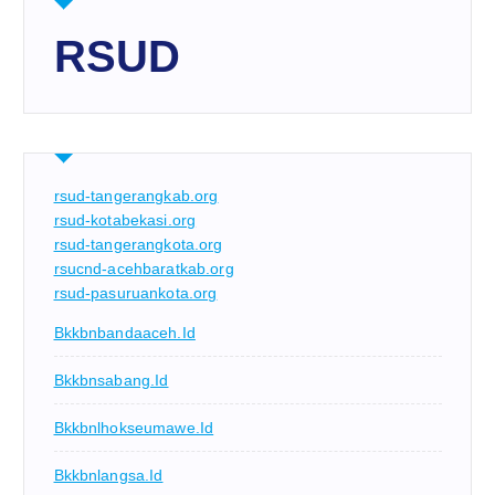
RSUD
rsud-tangerangkab.org
rsud-kotabekasi.org
rsud-tangerangkota.org
rsucnd-acehbaratkab.org
rsud-pasuruankota.org
Bkkbnbandaaceh.id
Bkkbnsabang.id
Bkkbnlhokseumawe.id
Bkkbnlangsa.id