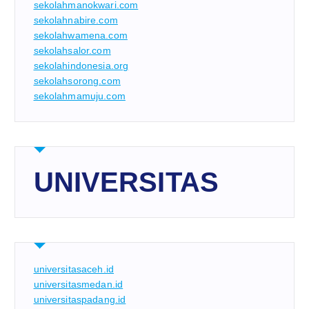
sekolahmanokwari.com
sekolahnabire.com
sekolahwamena.com
sekolahsalor.com
sekolahindonesia.org
sekolahsorong.com
sekolahmamuju.com
UNIVERSITAS
universitasaceh.id
universitasmedan.id
universitaspadang.id