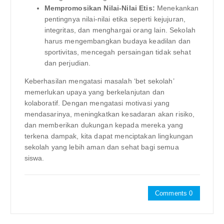
Mempromosikan Nilai-Nilai Etis:
Menekankan
pentingnya nilai-nilai etika seperti kejujuran,
integritas, dan menghargai orang lain. Sekolah
harus mengembangkan budaya keadilan dan
sportivitas, mencegah persaingan tidak sehat
dan perjudian.
Keberhasilan mengatasi masalah ‘bet sekolah’
memerlukan upaya yang berkelanjutan dan
kolaboratif. Dengan mengatasi motivasi yang
mendasarinya, meningkatkan kesadaran akan risiko,
dan memberikan dukungan kepada mereka yang
terkena dampak, kita dapat menciptakan lingkungan
sekolah yang lebih aman dan sehat bagi semua
siswa.
Comments 0